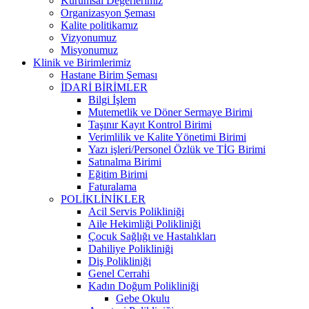
Kurumsal Değerlerimiz
Organizasyon Şeması
Kalite politikamız
Vizyonumuz
Misyonumuz
Klinik ve Birimlerimiz
Hastane Birim Şeması
İDARİ BİRİMLER
Bilgi İşlem
Mutemetlik ve Döner Sermaye Birimi
Taşınır Kayıt Kontrol Birimi
Verimlilik ve Kalite Yönetimi Birimi
Yazı işleri/Personel Özlük ve TİG Birimi
Satınalma Birimi
Eğitim Birimi
Faturalama
POLİKLİNİKLER
Acil Servis Polikliniği
Aile Hekimliği Polikliniği
Çocuk Sağlığı ve Hastalıkları
Dahiliye Polikliniği
Diş Polikliniği
Genel Cerrahi
Kadın Doğum Polikliniği
Gebe Okulu