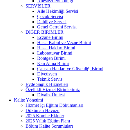
Anestezi Polikliniği
SERVİSLER
Aile Hekimliği Servisi
Çocuk Servisi
Dahiliye Servisi
Genel Cerrahi Servisi
DİĞER BİRİMLER
Eczane Birimi
Hasta Kabul ve Vezne Birimi
Hasta Hakları Birimi
Laboratuvar Birimi
Röntgen Birimi
Kan Alma Birimi
Çalışan Hakları ve Güvenliği Birimi
Diyetisyen
Teknik Servis
Evde Sağlık Hizmetleri
Özellikli Hizmet Birimlerimiz
Diyaliz Ünitesi
Kalite Yönetimi
Hizmet İçi Eğitim Dökümanları
Döküman Havuzu
2025 Komite Ekipler
2025 Yıllık Eğitim Planı
Bölüm Kalite Sorumluları