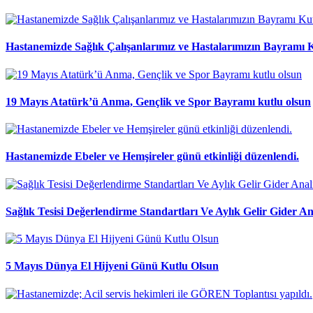
Hastanemizde Sağlık Çalışanlarımız ve Hastalarımızın Bayramı 
19 Mayıs Atatürk’ü Anma, Gençlik ve Spor Bayramı kutlu olsun
Hastanemizde Ebeler ve Hemşireler günü etkinliği düzenlendi.
Sağlık Tesisi Değerlendirme Standartları Ve Aylık Gelir Gider Ana
5 Mayıs Dünya El Hijyeni Günü Kutlu Olsun