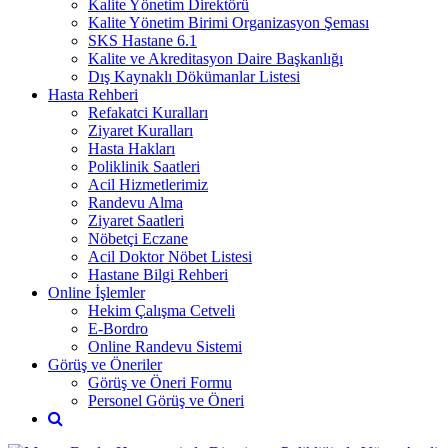
Kalite Yönetim Direktörü
Kalite Yönetim Birimi Organizasyon Şeması
SKS Hastane 6.1
Kalite ve Akreditasyon Daire Başkanlığı
Dış Kaynaklı Dökümanlar Listesi
Hasta Rehberi
Refakatci Kuralları
Ziyaret Kuralları
Hasta Hakları
Poliklinik Saatleri
Acil Hizmetlerimiz
Randevu Alma
Ziyaret Saatleri
Nöbetçi Eczane
Acil Doktor Nöbet Listesi
Hastane Bilgi Rehberi
Online İşlemler
Hekim Çalışma Cetveli
E-Bordro
Online Randevu Sistemi
Görüş ve Öneriler
Görüş ve Öneri Formu
Personel Görüş ve Öneri