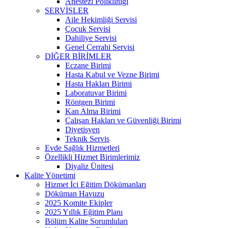
Anestezi Polikliniği
SERVİSLER
Aile Hekimliği Servisi
Çocuk Servisi
Dahiliye Servisi
Genel Cerrahi Servisi
DİĞER BİRİMLER
Eczane Birimi
Hasta Kabul ve Vezne Birimi
Hasta Hakları Birimi
Laboratuvar Birimi
Röntgen Birimi
Kan Alma Birimi
Çalışan Hakları ve Güvenliği Birimi
Diyetisyen
Teknik Servis
Evde Sağlık Hizmetleri
Özellikli Hizmet Birimlerimiz
Diyaliz Ünitesi
Kalite Yönetimi
Hizmet İçi Eğitim Dökümanları
Döküman Havuzu
2025 Komite Ekipler
2025 Yıllık Eğitim Planı
Bölüm Kalite Sorumluları