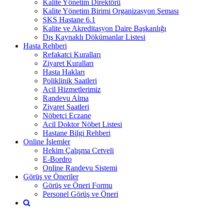
Kalite Yönetim Direktörü
Kalite Yönetim Birimi Organizasyon Şeması
SKS Hastane 6.1
Kalite ve Akreditasyon Daire Başkanlığı
Dış Kaynaklı Dökümanlar Listesi
Hasta Rehberi
Refakatci Kuralları
Ziyaret Kuralları
Hasta Hakları
Poliklinik Saatleri
Acil Hizmetlerimiz
Randevu Alma
Ziyaret Saatleri
Nöbetçi Eczane
Acil Doktor Nöbet Listesi
Hastane Bilgi Rehberi
Online İşlemler
Hekim Çalışma Cetveli
E-Bordro
Online Randevu Sistemi
Görüş ve Öneriler
Görüş ve Öneri Formu
Personel Görüş ve Öneri