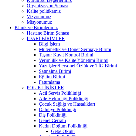
Kurumsal Değerlerimiz
Organizasyon Şeması
Kalite politikamız
Vizyonumuz
Misyonumuz
Klinik ve Birimlerimiz
Hastane Birim Şeması
İDARİ BİRİMLER
Bilgi İşlem
Mutemetlik ve Döner Sermaye Birimi
Taşınır Kayıt Kontrol Birimi
Verimlilik ve Kalite Yönetimi Birimi
Yazı işleri/Personel Özlük ve TİG Birimi
Satınalma Birimi
Eğitim Birimi
Faturalama
POLİKLİNİKLER
Acil Servis Polikliniği
Aile Hekimliği Polikliniği
Çocuk Sağlığı ve Hastalıkları
Dahiliye Polikliniği
Diş Polikliniği
Genel Cerrahi
Kadın Doğum Polikliniği
Gebe Okulu