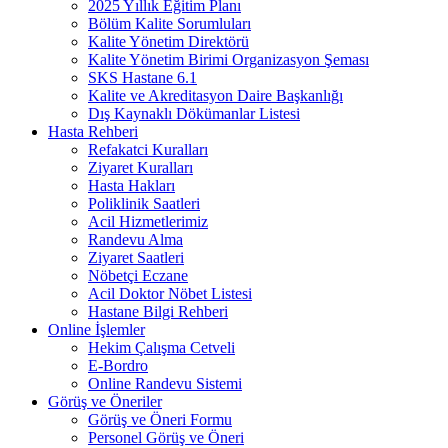
2025 Yıllık Eğitim Planı
Bölüm Kalite Sorumluları
Kalite Yönetim Direktörü
Kalite Yönetim Birimi Organizasyon Şeması
SKS Hastane 6.1
Kalite ve Akreditasyon Daire Başkanlığı
Dış Kaynaklı Dökümanlar Listesi
Hasta Rehberi
Refakatci Kuralları
Ziyaret Kuralları
Hasta Hakları
Poliklinik Saatleri
Acil Hizmetlerimiz
Randevu Alma
Ziyaret Saatleri
Nöbetçi Eczane
Acil Doktor Nöbet Listesi
Hastane Bilgi Rehberi
Online İşlemler
Hekim Çalışma Cetveli
E-Bordro
Online Randevu Sistemi
Görüş ve Öneriler
Görüş ve Öneri Formu
Personel Görüş ve Öneri