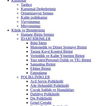
Kurumsal
Tarihçe
Kurumsal Değerlerimiz
Organizasyon Şeması
Kalite politikamız
Vizyonumuz
Misyonumuz
Klinik ve Birimlerimiz
Hastane Birim Şeması
İDARİ BİRİMLER
Bilgi İşlem
Mutemetlik ve Döner Sermaye Birimi
Taşınır Kayıt Kontrol Birimi
Verimlilik ve Kalite Yönetimi Birimi
Yazı işleri/Personel Özlük ve TİG Birimi
Satınalma Birimi
Eğitim Birimi
Faturalama
POLİKLİNİKLER
Acil Servis Polikliniği
Aile Hekimliği Polikliniği
Çocuk Sağlığı ve Hastalıkları
Dahiliye Polikliniği
Diş Polikliniği
Genel Cerrahi