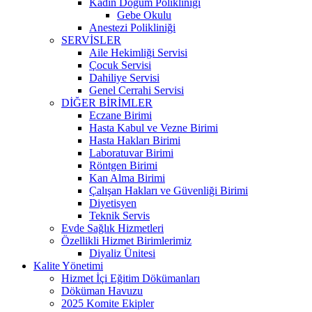
Kadın Doğum Polikliniği
Gebe Okulu
Anestezi Polikliniği
SERVİSLER
Aile Hekimliği Servisi
Çocuk Servisi
Dahiliye Servisi
Genel Cerrahi Servisi
DİĞER BİRİMLER
Eczane Birimi
Hasta Kabul ve Vezne Birimi
Hasta Hakları Birimi
Laboratuvar Birimi
Röntgen Birimi
Kan Alma Birimi
Çalışan Hakları ve Güvenliği Birimi
Diyetisyen
Teknik Servis
Evde Sağlık Hizmetleri
Özellikli Hizmet Birimlerimiz
Diyaliz Ünitesi
Kalite Yönetimi
Hizmet İçi Eğitim Dökümanları
Döküman Havuzu
2025 Komite Ekipler