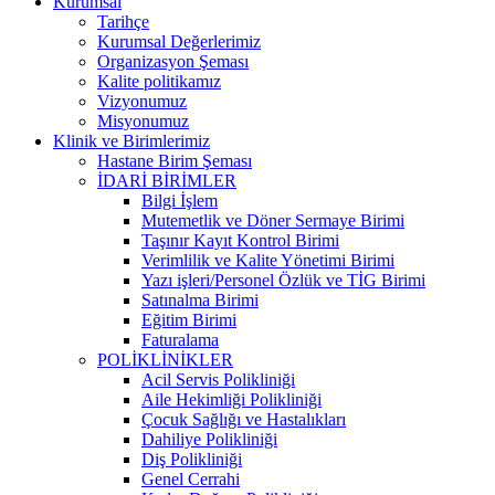
Kurumsal
Tarihçe
Kurumsal Değerlerimiz
Organizasyon Şeması
Kalite politikamız
Vizyonumuz
Misyonumuz
Klinik ve Birimlerimiz
Hastane Birim Şeması
İDARİ BİRİMLER
Bilgi İşlem
Mutemetlik ve Döner Sermaye Birimi
Taşınır Kayıt Kontrol Birimi
Verimlilik ve Kalite Yönetimi Birimi
Yazı işleri/Personel Özlük ve TİG Birimi
Satınalma Birimi
Eğitim Birimi
Faturalama
POLİKLİNİKLER
Acil Servis Polikliniği
Aile Hekimliği Polikliniği
Çocuk Sağlığı ve Hastalıkları
Dahiliye Polikliniği
Diş Polikliniği
Genel Cerrahi