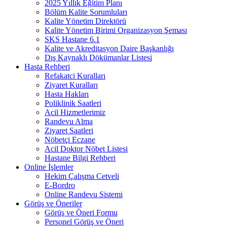
2025 Yıllık Eğitim Planı
Bölüm Kalite Sorumluları
Kalite Yönetim Direktörü
Kalite Yönetim Birimi Organizasyon Şeması
SKS Hastane 6.1
Kalite ve Akreditasyon Daire Başkanlığı
Dış Kaynaklı Dökümanlar Listesi
Hasta Rehberi
Refakatci Kuralları
Ziyaret Kuralları
Hasta Hakları
Poliklinik Saatleri
Acil Hizmetlerimiz
Randevu Alma
Ziyaret Saatleri
Nöbetçi Eczane
Acil Doktor Nöbet Listesi
Hastane Bilgi Rehberi
Online İşlemler
Hekim Çalışma Cetveli
E-Bordro
Online Randevu Sistemi
Görüş ve Öneriler
Görüş ve Öneri Formu
Personel Görüş ve Öneri