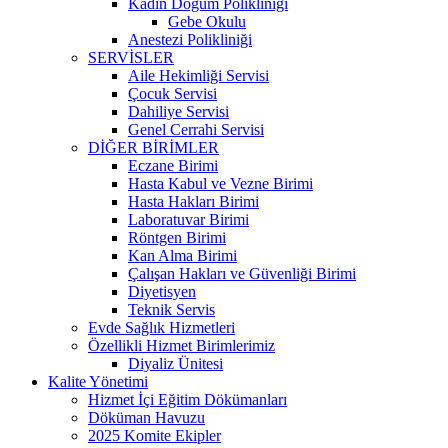
Kadın Doğum Polikliniği
Gebe Okulu
Anestezi Polikliniği
SERVİSLER
Aile Hekimliği Servisi
Çocuk Servisi
Dahiliye Servisi
Genel Cerrahi Servisi
DİĞER BİRİMLER
Eczane Birimi
Hasta Kabul ve Vezne Birimi
Hasta Hakları Birimi
Laboratuvar Birimi
Röntgen Birimi
Kan Alma Birimi
Çalışan Hakları ve Güvenliği Birimi
Diyetisyen
Teknik Servis
Evde Sağlık Hizmetleri
Özellikli Hizmet Birimlerimiz
Diyaliz Ünitesi
Kalite Yönetimi
Hizmet İçi Eğitim Dökümanları
Döküman Havuzu
2025 Komite Ekipler