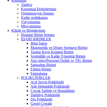
Kurumsal
Tarihçe
Kurumsal Değerlerimiz
Organizasyon Şeması
Kalite politikamız
Vizyonumuz
Misyonumuz
Klinik ve Birimlerimiz
Hastane Birim Şeması
İDARİ BİRİMLER
Bilgi İşlem
Mutemetlik ve Döner Sermaye Birimi
Taşınır Kayıt Kontrol Birimi
Verimlilik ve Kalite Yönetimi Birimi
Yazı işleri/Personel Özlük ve TİG Birimi
Satınalma Birimi
Eğitim Birimi
Faturalama
POLİKLİNİKLER
Acil Servis Polikliniği
Aile Hekimliği Polikliniği
Çocuk Sağlığı ve Hastalıkları
Dahiliye Polikliniği
Diş Polikliniği
Genel Cerrahi