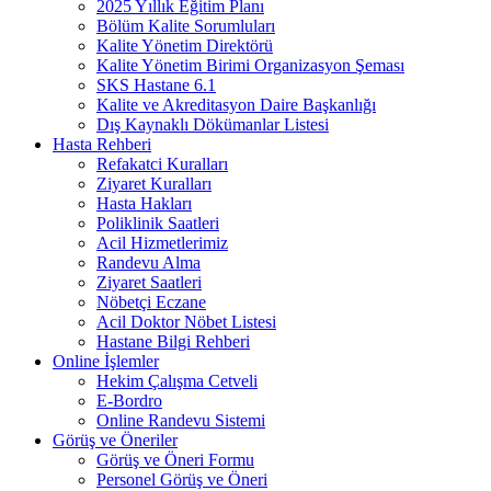
2025 Yıllık Eğitim Planı
Bölüm Kalite Sorumluları
Kalite Yönetim Direktörü
Kalite Yönetim Birimi Organizasyon Şeması
SKS Hastane 6.1
Kalite ve Akreditasyon Daire Başkanlığı
Dış Kaynaklı Dökümanlar Listesi
Hasta Rehberi
Refakatci Kuralları
Ziyaret Kuralları
Hasta Hakları
Poliklinik Saatleri
Acil Hizmetlerimiz
Randevu Alma
Ziyaret Saatleri
Nöbetçi Eczane
Acil Doktor Nöbet Listesi
Hastane Bilgi Rehberi
Online İşlemler
Hekim Çalışma Cetveli
E-Bordro
Online Randevu Sistemi
Görüş ve Öneriler
Görüş ve Öneri Formu
Personel Görüş ve Öneri