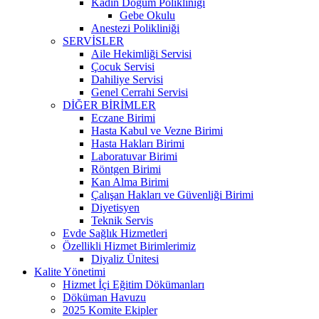
Kadın Doğum Polikliniği
Gebe Okulu
Anestezi Polikliniği
SERVİSLER
Aile Hekimliği Servisi
Çocuk Servisi
Dahiliye Servisi
Genel Cerrahi Servisi
DİĞER BİRİMLER
Eczane Birimi
Hasta Kabul ve Vezne Birimi
Hasta Hakları Birimi
Laboratuvar Birimi
Röntgen Birimi
Kan Alma Birimi
Çalışan Hakları ve Güvenliği Birimi
Diyetisyen
Teknik Servis
Evde Sağlık Hizmetleri
Özellikli Hizmet Birimlerimiz
Diyaliz Ünitesi
Kalite Yönetimi
Hizmet İçi Eğitim Dökümanları
Döküman Havuzu
2025 Komite Ekipler