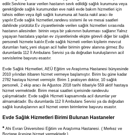
edilir.Sevkine karar verilen hastanın sevk edildiği sağlık kurumuna veya
gerektiğinde sağlık kurumundan eve nakli evde bakım hizmetleri için
tahsis edilen veya ilgili sağlık kurumuna ait hasta nakil aracı ile
yapılır.Evde sağlık hizmetleri,randevu sistemi ile ve mesai saatleri
dahilinde yürütülür.Ev ziyaretlerinde verilen sağlık hizmetleri sırasında
hastanın ailesinden birinin veya bir yakınının bulunması sağlanır.Yalnız
yaşayan hastalara yapılan ev ziyaretlerinde ekipte görevli diğer bir sağlık
personeli hizmete katılır.Evde sağlık hizmeti verilen kişilerin mevcut
durumları hariç,yeni oluşan acil haller birimin görev alanına girmez.Bu
durumlarda 112 İl Ambulans Servisi ya da doğrudan kuruluşlarının acil
servislerine başvuru esastır.
Evde Sağlık Hizmetleri, AEÜ Eğitim ve Araştırma Hastanesi bünyesinde
2010 yılından itibaren hizmet vermeye başlamıştır. Birim bu güne kadar
2782 hastaya hizmet vermiştir. Birim 1 pratisyen doktor, 10 sağlık
personeli, 2 ekip aracı ile Ağustos 2018 tarihi itibariyle 559 aktif hastaya
hizmet vermektedir. Birim mesai saatleri içerisinde randevulu
çalışmaktadır. Evde sağlık Hizmeti kapsamında acil durumlar yer
almamaktadır. Bu durumlarda 112 İl Ambulans Servisi ya da doğrudan
sağlık kuruluşlarının acil hizmet veren birimlerine başvuru esastır.
Evde Sağlık Hizmetleri Birimi Bulunan Hastaneler
*
Ahi Evran Üniversitesi Eğitim ve Araştırma Hastanesi. ( Merkez ve
Boztepe ilçesine hizmet vermektedir.)