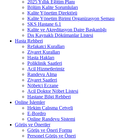
2025 Yıllık Eğitim Planı
Bölüm Kalite Sorumluları
Kalite Yönetim Direktörü
Kalite Yönetim Birimi Organizasyon Şeması
SKS Hastane 6.1
Kalite ve Akreditasyon Daire Başkanlığı
Dış Kaynaklı Dökümanlar Listesi
Hasta Rehberi
Refakatci Kuralları
Ziyaret Kuralları
Hasta Hakları
Poliklinik Saatleri
Acil Hizmetlerimiz
Randevu Alma
Ziyaret Saatleri
Nöbetçi Eczane
Acil Doktor Nöbet Listesi
Hastane Bilgi Rehberi
Online İşlemler
Hekim Çalışma Cetveli
E-Bordro
Online Randevu Sistemi
Görüş ve Öneriler
Görüş ve Öneri Formu
Personel Görüş ve Öneri