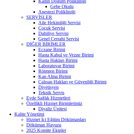
Kadın Doğum Polikliniği
Gebe Okulu
Anestezi Polikliniği
SERVİSLER
Aile Hekimliği Servisi
Çocuk Servisi
Dahiliye Servisi
Genel Cerrahi Servisi
DİĞER BİRİMLER
Eczane Birimi
Hasta Kabul ve Vezne Birimi
Hasta Hakları Birimi
Laboratuvar Birimi
Röntgen Birimi
Kan Alma Birimi
Çalışan Hakları ve Güvenliği Birimi
Diyetisyen
Teknik Servis
Evde Sağlık Hizmetleri
Özellikli Hizmet Birimlerimiz
Diyaliz Ünitesi
Kalite Yönetimi
Hizmet İçi Eğitim Dökümanları
Döküman Havuzu
2025 Komite Ekipler