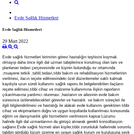
Evde Sağlık Hizmetleri
Evde Sağlık Hizmetleri
29 Mart 2022
Evde sağlık hizmetleri biriminin görevi hastalığın teşhisini koymak
olmayıp daha önce ilgili dal uzman tabiplerince konulmuş olan tanı ve
planlanan tedavi çerçevesinde ve kişinin bulunduğu ev ortamında
;muayene tetkik ,tahlil,tedavi,tıbbi bakım ve rehabilitasyon hizmetlerinin
verilmesi, ilacın reçete edilmesindeki özel düzenlemeler saklı kalmak
kaydıyla uzun süreli kullanımı sağlık raporu ile belgelendirilen ilaçların
reçete edilmesi,tıbbi cihaz ve malzeme kullanımına ilişkin raporların
çıkarılmasına yardımcı olunması ,hastanın ve ailesinin evde bakım
süresince üstlenebilecekleri görevler ve hastalık ve bakım süreçleri ile
ilgili bilgilendirilmesi ve hastalığı ile alakalı evde kullanımı gerektiren tıbbi
cihaz ve ekipmanların doğru ve uygun koşullarda kullanılması konusunda
eğitim ve danışmanlık gibi hizmetlerin verilmesini kapsar.Lüzumu
halinde ilgili dal uzmanlarının da görüşü alınarak gerekli konsültasyon
sağlanır.Evde sağlık hizmeti alan kişiler,tıbbi zorunluluk hallerinde sorumlu
tabibin gördüğü lüzum üzerine en uygun sağlık kurum ve kuruluşuna sevk