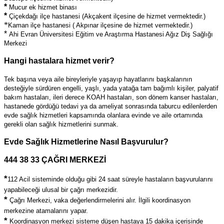
*
Mucur ek hizmet binası
*
Çiçekdağı ilçe hastanesi (Akçakent ilçesine de hizmet vermektedir.)
*
Kaman ilçe hastanesi ( Akpınar ilçesine de hizmet vermektedir.)
*
Ahi Evran Üniversitesi Eğitim ve Araştırma Hastanesi Ağız Diş Sağlığı
Merkezi
Hangi hastalara hizmet verir?
Tek başına veya aile bireyleriyle yaşayıp hayatlarını başkalarının
desteğiyle sürdüren engelli, yaşlı, yada yatağa tam bağımlı kişiler, palyatif
bakım hastaları, ileri derece KOAH hastaları, son dönem kanser hastaları,
hastanede gördüğü tedavi ya da ameliyat sonrasında taburcu edilenlerden
evde sağlık hizmetleri kapsamında olanlara evinde ve aile ortamında
gerekli olan sağlık hizmetlerini sunmak.
Evde Sağlık Hizmetlerine Nasıl Başvurulur?
444 38 33 ÇAĞRI MERKEZİ
*
112 Acil sisteminde olduğu gibi 24 saat süreyle hastaların başvurularını
yapabileceği ulusal bir çağrı merkezidir.
*
Çağrı Merkezi, vaka değerlendirmelerini alır. İlgili koordinasyon
merkezine atamalarını yapar.
*
Koordinasyon merkezi sisteme düşen hastaya 15 dakika içerisinde