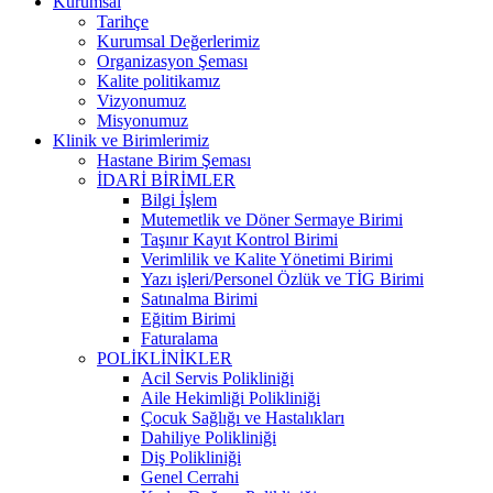
Kurumsal
Tarihçe
Kurumsal Değerlerimiz
Organizasyon Şeması
Kalite politikamız
Vizyonumuz
Misyonumuz
Klinik ve Birimlerimiz
Hastane Birim Şeması
İDARİ BİRİMLER
Bilgi İşlem
Mutemetlik ve Döner Sermaye Birimi
Taşınır Kayıt Kontrol Birimi
Verimlilik ve Kalite Yönetimi Birimi
Yazı işleri/Personel Özlük ve TİG Birimi
Satınalma Birimi
Eğitim Birimi
Faturalama
POLİKLİNİKLER
Acil Servis Polikliniği
Aile Hekimliği Polikliniği
Çocuk Sağlığı ve Hastalıkları
Dahiliye Polikliniği
Diş Polikliniği
Genel Cerrahi