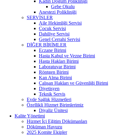
Kadın Doğum Polikliniği
Gebe Okulu
Anestezi Polikliniği
SERVİSLER
Aile Hekimliği Servisi
Çocuk Servisi
Dahiliye Servisi
Genel Cerrahi Servisi
DİĞER BİRİMLER
Eczane Birimi
Hasta Kabul ve Vezne Birimi
Hasta Hakları Birimi
Laboratuvar Birimi
Röntgen Birimi
Kan Alma Birimi
Çalışan Hakları ve Güvenliği Birimi
Diyetisyen
Teknik Servis
Evde Sağlık Hizmetleri
Özellikli Hizmet Birimlerimiz
Diyaliz Ünitesi
Kalite Yönetimi
Hizmet İçi Eğitim Dökümanları
Döküman Havuzu
2025 Komite Ekipler