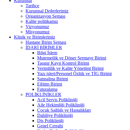
Kurumsal
Tarihçe
Kurumsal Değerlerimiz
Organizasyon Şeması
Kalite politikamız
Vizyonumuz
Misyonumuz
Klinik ve Birimlerimiz
Hastane Birim Şeması
İDARİ BİRİMLER
Bilgi İşlem
Mutemetlik ve Döner Sermaye Birimi
Taşınır Kayıt Kontrol Birimi
Verimlilik ve Kalite Yönetimi Birimi
Yazı işleri/Personel Özlük ve TİG Birimi
Satınalma Birimi
Eğitim Birimi
Faturalama
POLİKLİNİKLER
Acil Servis Polikliniği
Aile Hekimliği Polikliniği
Çocuk Sağlığı ve Hastalıkları
Dahiliye Polikliniği
Diş Polikliniği
Genel Cerrahi