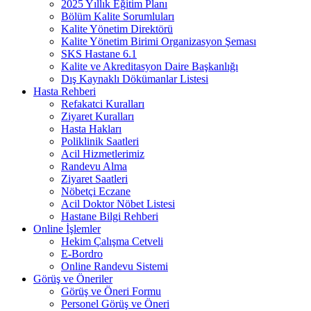
2025 Yıllık Eğitim Planı
Bölüm Kalite Sorumluları
Kalite Yönetim Direktörü
Kalite Yönetim Birimi Organizasyon Şeması
SKS Hastane 6.1
Kalite ve Akreditasyon Daire Başkanlığı
Dış Kaynaklı Dökümanlar Listesi
Hasta Rehberi
Refakatci Kuralları
Ziyaret Kuralları
Hasta Hakları
Poliklinik Saatleri
Acil Hizmetlerimiz
Randevu Alma
Ziyaret Saatleri
Nöbetçi Eczane
Acil Doktor Nöbet Listesi
Hastane Bilgi Rehberi
Online İşlemler
Hekim Çalışma Cetveli
E-Bordro
Online Randevu Sistemi
Görüş ve Öneriler
Görüş ve Öneri Formu
Personel Görüş ve Öneri