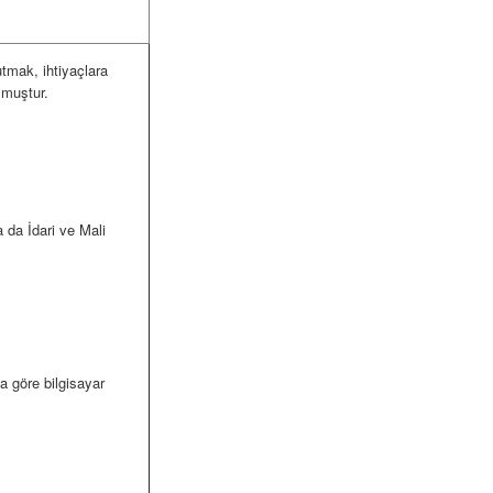
utmak, ihtiyaçlara
lmuştur.
 da İdari ve Mali
a göre bilgisayar