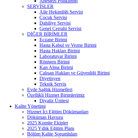
Anestezi Polikliniği
SERVİSLER
Aile Hekimliği Servisi
Çocuk Servisi
Dahiliye Servisi
Genel Cerrahi Servisi
DİĞER BİRİMLER
Eczane Birimi
Hasta Kabul ve Vezne Birimi
Hasta Hakları Birimi
Laboratuvar Birimi
Röntgen Birimi
Kan Alma Birimi
Çalışan Hakları ve Güvenliği Birimi
Diyetisyen
Teknik Servis
Evde Sağlık Hizmetleri
Özellikli Hizmet Birimlerimiz
Diyaliz Ünitesi
Kalite Yönetimi
Hizmet İçi Eğitim Dökümanları
Döküman Havuzu
2025 Komite Ekipler
2025 Yıllık Eğitim Planı
Bölüm Kalite Sorumluları