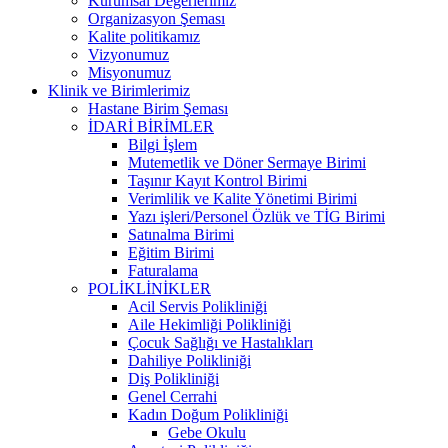
Kurumsal Değerlerimiz
Organizasyon Şeması
Kalite politikamız
Vizyonumuz
Misyonumuz
Klinik ve Birimlerimiz
Hastane Birim Şeması
İDARİ BİRİMLER
Bilgi İşlem
Mutemetlik ve Döner Sermaye Birimi
Taşınır Kayıt Kontrol Birimi
Verimlilik ve Kalite Yönetimi Birimi
Yazı işleri/Personel Özlük ve TİG Birimi
Satınalma Birimi
Eğitim Birimi
Faturalama
POLİKLİNİKLER
Acil Servis Polikliniği
Aile Hekimliği Polikliniği
Çocuk Sağlığı ve Hastalıkları
Dahiliye Polikliniği
Diş Polikliniği
Genel Cerrahi
Kadın Doğum Polikliniği
Gebe Okulu