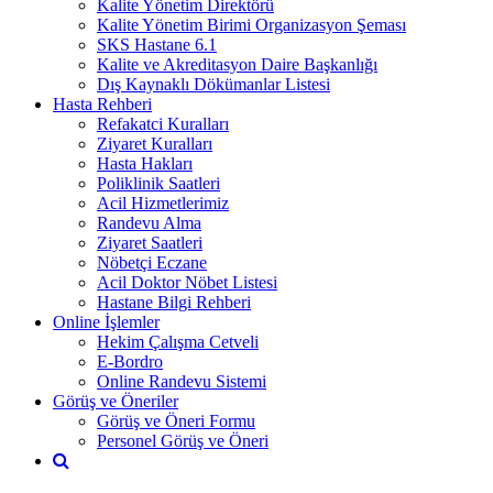
Kalite Yönetim Direktörü
Kalite Yönetim Birimi Organizasyon Şeması
SKS Hastane 6.1
Kalite ve Akreditasyon Daire Başkanlığı
Dış Kaynaklı Dökümanlar Listesi
Hasta Rehberi
Refakatci Kuralları
Ziyaret Kuralları
Hasta Hakları
Poliklinik Saatleri
Acil Hizmetlerimiz
Randevu Alma
Ziyaret Saatleri
Nöbetçi Eczane
Acil Doktor Nöbet Listesi
Hastane Bilgi Rehberi
Online İşlemler
Hekim Çalışma Cetveli
E-Bordro
Online Randevu Sistemi
Görüş ve Öneriler
Görüş ve Öneri Formu
Personel Görüş ve Öneri