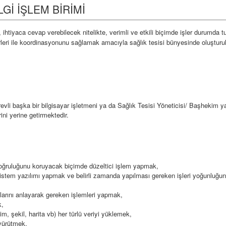
LGİ İŞLEM BİRİMİ
htiyaca cevap verebilecek nitelikte, verimli ve etkili biçimde işler durumda t
irleri ile koordinasyonunu sağlamak amacıyla sağlık tesisi bünyesinde oluşturu
vli başka bir bilgisayar işletmeni ya da Sağlık Tesisi Yöneticisi/ Başhekim ya
rini yerine getirmektedir.
 doğruluğunu koruyacak biçimde düzeltici işlem yapmak,
sistem yazılımı yapmak ve belirli zamanda yapılması gereken işleri yoğunluğun
arını anlayarak gereken işlemleri yapmak,
k,
sim, şekil, harita vb) her türlü veriyi yüklemek,
 yürütmek,